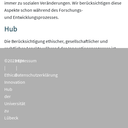
immer zu sozialen Veränderungen. Wir berücksichtigen diese
Aspekte schon während des Forschungs-
und Entwicklungsprozesses.
Hub
Die Berücksichtigung ethischer, gesellschaftlicher und
rechtlicher Aspekte während des Innovationsprozesses ist
eine inter- und transdisziplinäre Aufgabe. Wir vernetzen und
©2023 EIH
Impressum
kooperieren mit allen relevanten Stakeholdern.
|
|
Ethical
Datenschutzerklärung
Innovation
Hub
der
Universität
zu
Lübeck